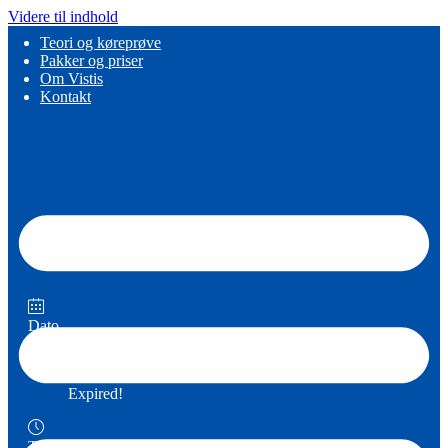
Videre til indhold
Teori og køreprøve
Pakker og priser
Om Vistis
Kontakt
Dato
06 jan 2026
Expired!
Tidspunkt